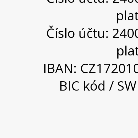
pla
Číslo účtu: 24
pla
IBAN: CZ17201
BIC kód / SW