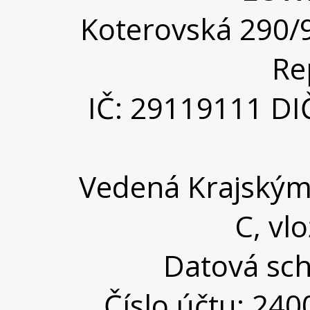
Koterovská 290/9
Re
IČ: 29119111 DI
Vedená Krajským
C, vl
Datová sch
Číslo účtu: 24